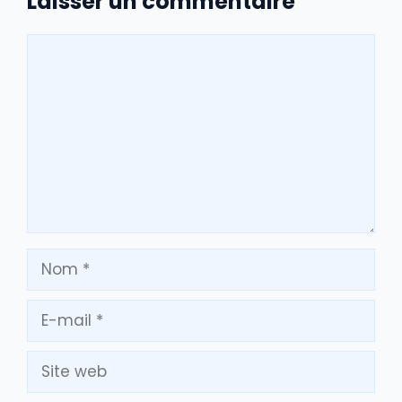
Laisser un commentaire
Commentaire
Nom
E-
mail
Site
web