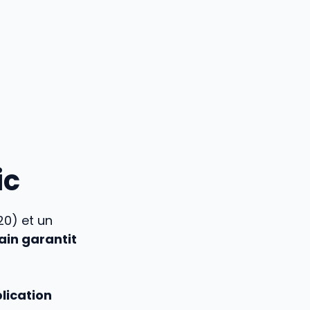
ic
20) et un
sain garantit
lication