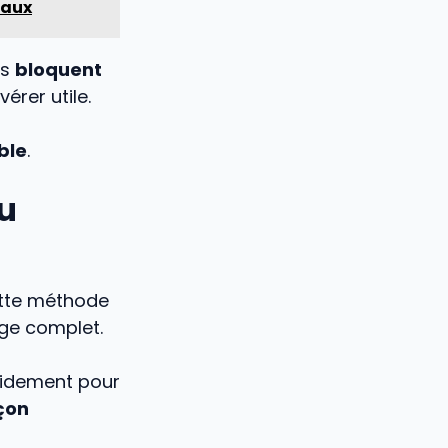
eaux
us
bloquent
érer utile.
ble
.
u
ette méthode
age complet.
apidement pour
çon