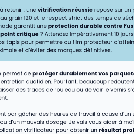
 à retenir : une
vitrification réussie
repose sur un
 au grain 120 et le respect strict des temps de séc
hode garantit une
protection durable contre l’us
e
point critique
? Attendez impérativement 10 jours
os tapis pour permettre au film protecteur d’attei
imale et d’éviter des marques définitives.
ion permet de
protéger durablement vos parquet
ur entretien quotidien. Pourtant, beaucoup redouten
isser des traces de rouleau ou de voir le vernis s’é
nt.
ent par gâcher des heures de travail à cause d’un 
 ou d’un mauvais dosage. Je vais vous aider à maî
plication vitrificateur pour obtenir un
résultat pro