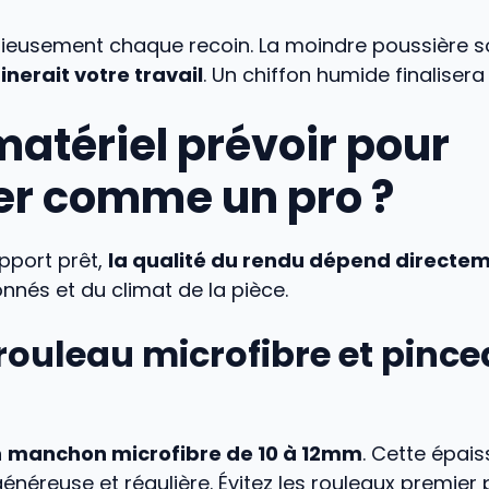
ieusement chaque recoin. La moindre poussière so
inerait votre travail
. Un chiffon humide finalisera
matériel prévoir pour
fier comme un pro ?
upport prêt,
la qualité du rendu dépend directe
onnés et du climat de la pièce.
rouleau microfibre et pinc
n
manchon microfibre de 10 à 12mm
. Cette épai
néreuse et régulière. Évitez les rouleaux premier p