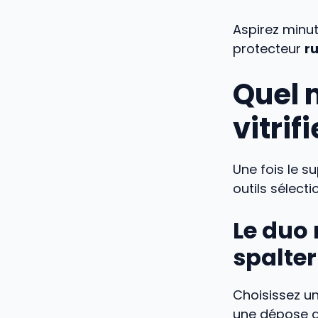
Aspirez minut
protecteur
ru
Quel 
vitri
Une fois le s
outils sélecti
Le duo 
spalter
Choisissez u
une dépose gé