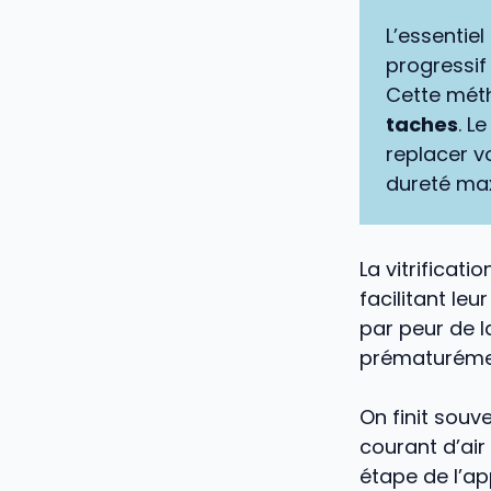
L’essentiel
progressif
Cette mét
taches
. L
replacer v
dureté max
La vitrificat
facilitant le
par peur de la
prématuréme
On finit souv
courant d’air
étape de l’ap