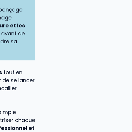
 ponçage
hage.
ure et les
 avant de
ndre sa
s
tout en
t de se lancer
cailler
simple
triser chaque
fessionnel et