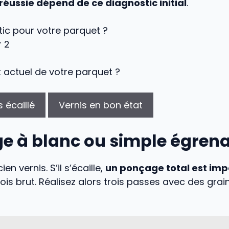
 réussie dépend de ce diagnostic initial
.
ic pour votre parquet ?
r 2
at actuel de votre parquet ?
s écaillé
Vernis en bon état
e à blanc ou simple égrena
en vernis. S’il s’écaille,
un ponçage total est im
bois brut. Réalisez alors trois passes avec des grai