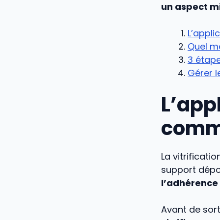
un aspect m
L’appli
Quel ma
3 étape
Gérer l
L’appl
comme
La vitrificat
support dépou
l’adhérence
Avant de sorti