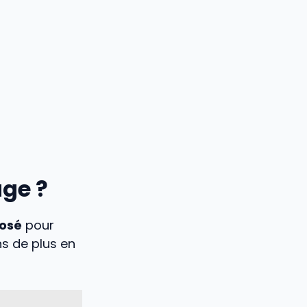
ge ?
posé
pour
ns de plus en