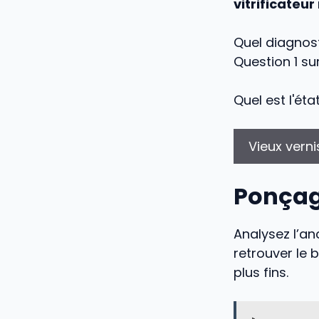
vitrificateur
Quel diagnost
Question 1 su
Quel est l'ét
Vieux verni
Ponçag
Analysez l’anci
retrouver le 
plus fins.