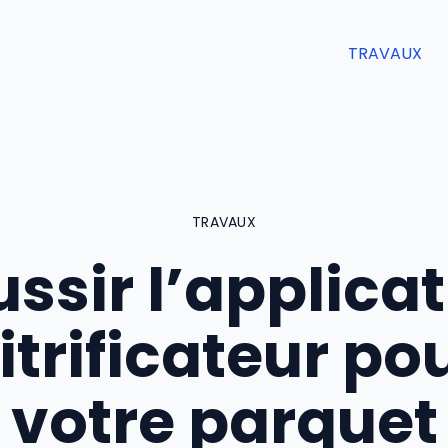
TRAVAUX
TRAVAUX
ssir l’applica
itrificateur po
votre parquet