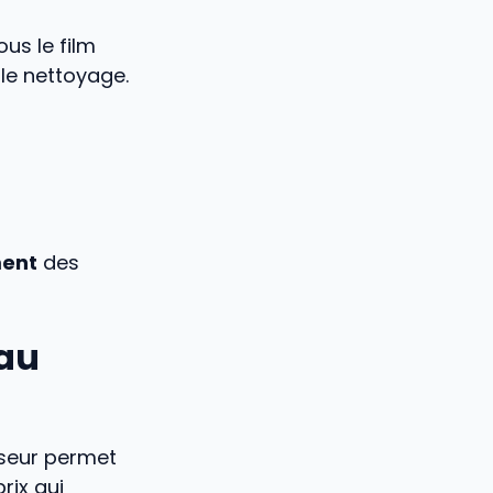
us le film
 le nettoyage.
ment
des
eau
sseur permet
rix qui