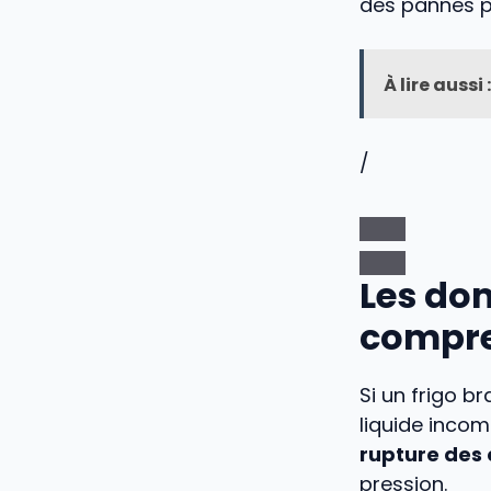
des pannes 
À lire aussi :
/
Les do
compre
Si un frigo b
liquide incom
rupture des 
pression.