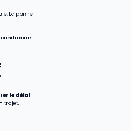
ale. La panne
r
condamne
e
?
er le délai
 trajet.