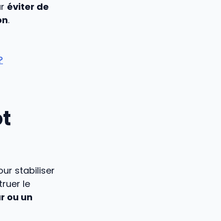
ur
éviter de
on
.
?
ôt
ur stabiliser
ruer le
r ou un