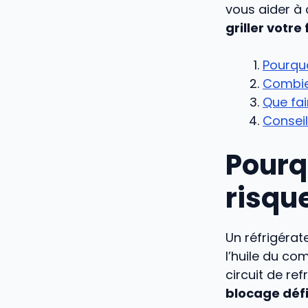
vous aider à
griller votre
Pourquo
Combie
Que fai
Conseil
Pourq
risqu
Un réfrigérat
l’huile du c
circuit de re
blocage défi