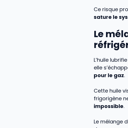
Ce risque pro
sature le sy
Le méla
réfrigé
L’huile lubrif
elle s’échappe
pour le gaz
.
Cette huile v
frigorigène ne
impossible
.
Le mélange de