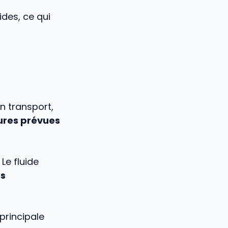
ides, ce qui
un transport,
ures prévues
Le fluide
rs
principale