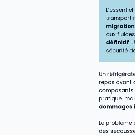
L’essentiel
transport 
migration
aux fluides
définitif
. 
sécurité d
Un réfrigérat
repos avant d
composants i
pratique, mai
dommages ir
Le problème e
des secousse