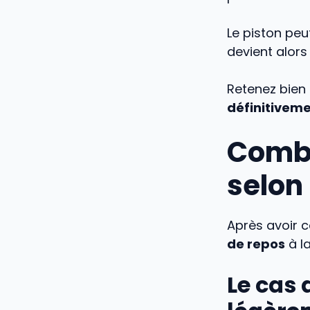
Le piston peu
devient alor
Retenez bien
définitiveme
Combi
selon
Après avoir c
de repos
à la
Le cas 