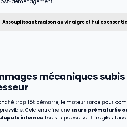
post-déménagement.
Assouplissant maison au vinaigre et huiles essentie
mmages mécaniques subis 
sseur
ranché trop tôt démarre, le moteur force pour co
pressible. Cela entraîne une
usure prématurée o
clapets internes
. Les soupapes sont fragiles face