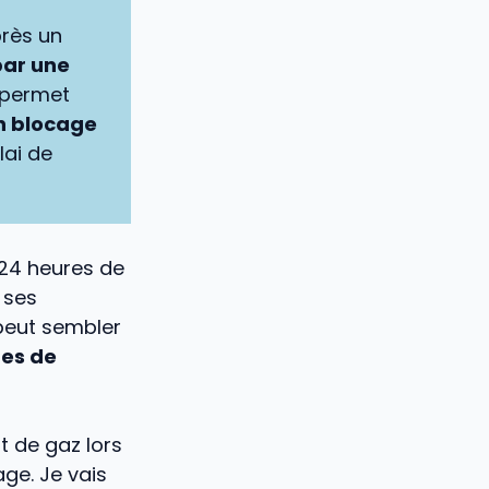
près un
par une
 permet
un blocage
lai de
t 24 heures de
 ses
peut sembler
ues de
t de gaz lors
ge. Je vais