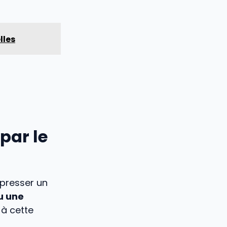
lles
par le
mpresser un
u une
 à cette