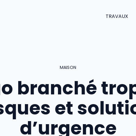
TRAVAUX
MAISON
go branché trop
isques et solut
d’urgence